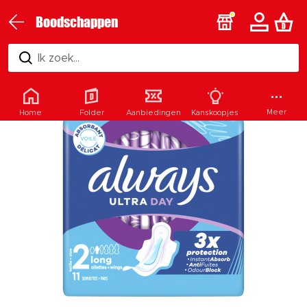
Boodschappen
Ik zoek...
Meer
Home
Folder
Aanbiedingen
Kanskoopjes