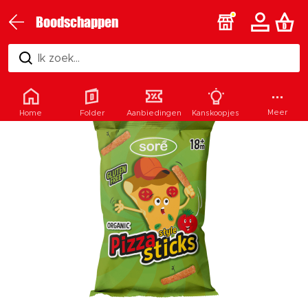
Boodschappen
Ik zoek...
Meer
Home
Folder
Aanbiedingen
Kanskoopjes