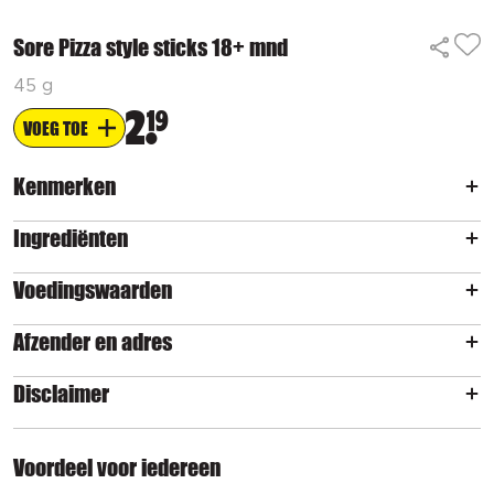
Sore Pizza style sticks 18+ mnd
45 g
2
19
VOEG TOE
Kenmerken
Ingrediënten
Voedingswaarden
Afzender en adres
Disclaimer
Voordeel voor iedereen