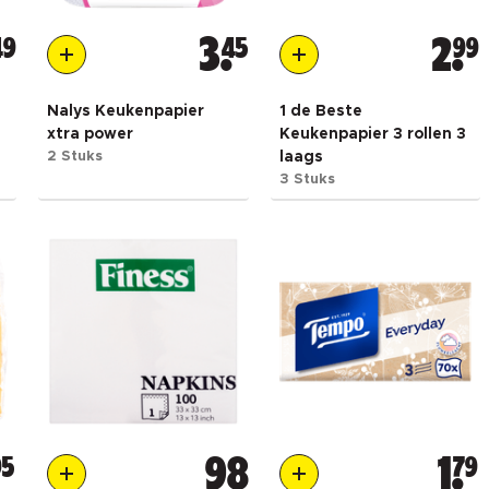
49
3
45
2
99
Nalys Keukenpapier
1 de Beste
xtra power
Keukenpapier 3 rollen 3
2 Stuks
laags
3 Stuks
95
98
1
79