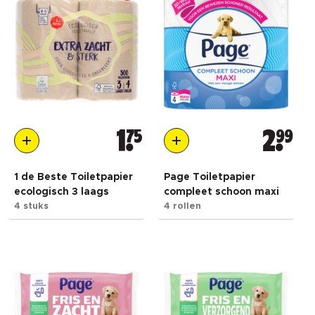
1
75
2
99
1 de Beste Toiletpapier
Page Toiletpapier
ecologisch 3 laags
compleet schoon maxi
4 stuks
4 rollen