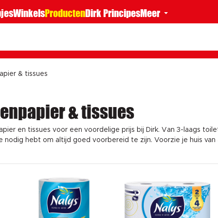
jes
Winkels
Producten
Dirk Principes
Meer
apier & tissues
kenpapier & tissues
pier en tissues voor een voordelige prijs bij Dirk. Van 3-laags toil
t je nodig hebt om altijd goed voorbereid te zijn. Voorzie je huis v