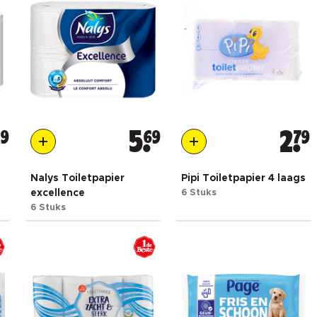
29
5
69
2
79
Nalys Toiletpapier
Pipi Toiletpapier 4 laags
excellence
6 Stuks
6 Stuks