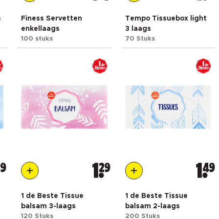
s
Finess Servetten
Tempo Tissuebox light
enkellaags
3 laags
100 stuks
70 Stuks
29
1
29
1
49
1 de Beste Tissue
1 de Beste Tissue
balsam 3-laags
balsam 2-laags
120 Stuks
200 Stuks