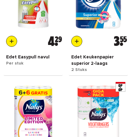
4
29
3
55
Edet Easypull navul
Edet Keukenpapier
Per stuk
superior 2-laags
2 Stuks