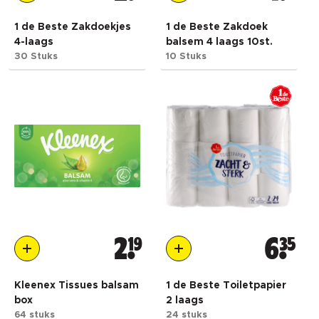
1 de Beste Zakdoekjes
1 de Beste Zakdoek
4-laags
balsem 4 laags 10st.
30 Stuks
10 Stuks
2
19
6
35
Kleenex Tissues balsam
1 de Beste Toiletpapier
box
2 laags
64 stuks
24 stuks