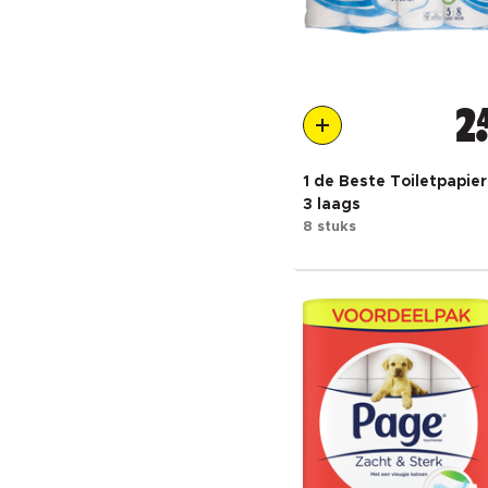
2
1 de Beste Toiletpapier
3 laags
8 stuks