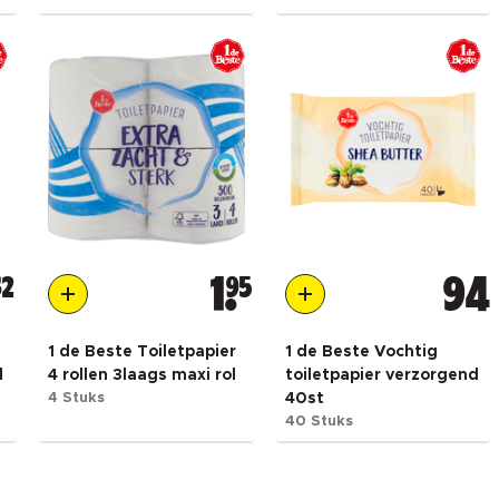
62
1
95
94
1 de Beste Toiletpapier
1 de Beste Vochtig
l
4 rollen 3laags maxi rol
toiletpapier verzorgend
4 Stuks
40st
40 Stuks