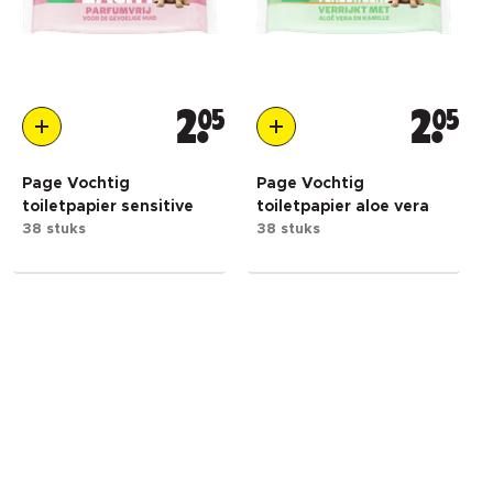
2
05
2
05
Page Vochtig
Page Vochtig
toiletpapier sensitive
toiletpapier aloe vera
38 stuks
38 stuks