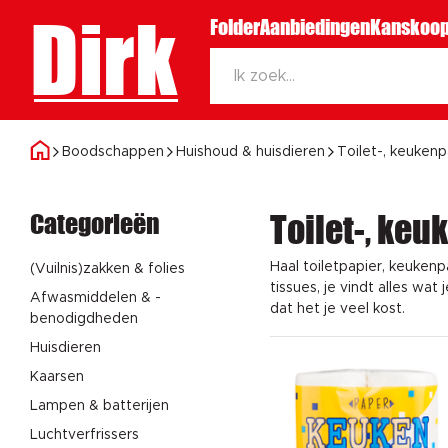
Dirk
Folder
Aanbiedingen
Kanskoop
Boodschappen
Huishoud & huisdieren
Toilet-, keukenp
Categorieën
Toilet-, keu
Haal toiletpapier, keukenpa
(Vuilnis)zakken & folies
tissues, je vindt alles wa
Afwasmiddelen & -
dat het je veel kost.
benodigdheden
Huisdieren
Kaarsen
Lampen & batterijen
Luchtverfrissers