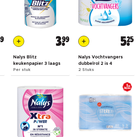
39
3
99
5
25
Nalys Blitz
Nalys Vochtvangers
keukenpapier 3 laags
dubbelrol 2 is 4
Per stuk
2 Stuks