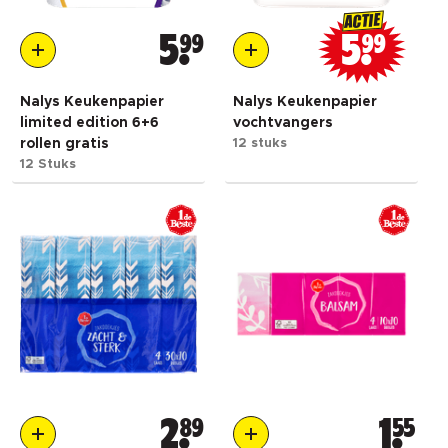
ACTIE
5
99
5
99
Nalys Keukenpapier
Nalys Keukenpapier
limited edition 6+6
vochtvangers
rollen gratis
12 stuks
12 Stuks
2
89
1
55