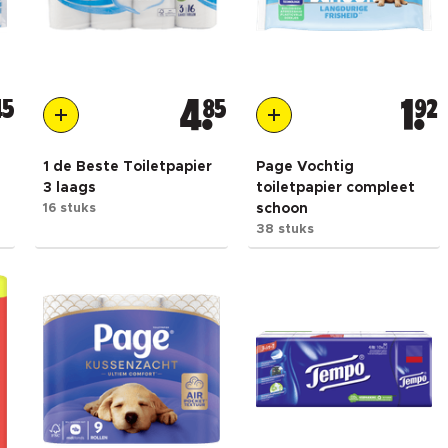
45
4
85
1
92
1 de Beste Toiletpapier
Page Vochtig
3 laags
toiletpapier compleet
16 stuks
schoon
38 stuks