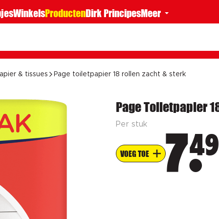
jes
Winkels
Producten
Dirk Principes
Meer
apier & tissues
Page toiletpapier 18 rollen zacht & sterk
Page Toiletpapier 18
Per stuk
49
7
VOEG TOE