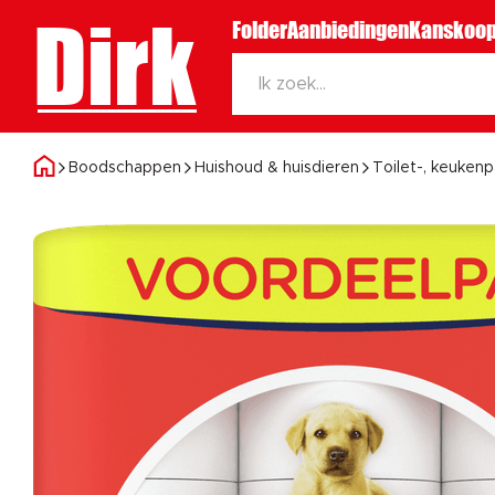
Dirk
Folder
Aanbiedingen
Kanskoop
Boodschappen
Huishoud & huisdieren
Toilet-, keukenp