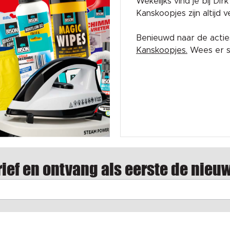
Wekelijks vind je bij Di
Kanskoopjes zijn altijd
Benieuwd naar de acti
Kanskoopjes.
Wees er sn
ief en ontvang als eerste de nieu