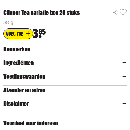
Clipper Tea variatie box 20 stuks
38 g
3
85
VOEG TOE
Kenmerken
Ingrediënten
Voedingswaarden
Afzender en adres
Disclaimer
Voordeel voor iedereen