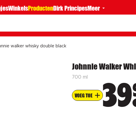
jes
Winkels
Producten
Dirk Principes
Meer
hnnie walker whisky double black
Johnnie Walker Whi
700 ml
39
VOEG TOE