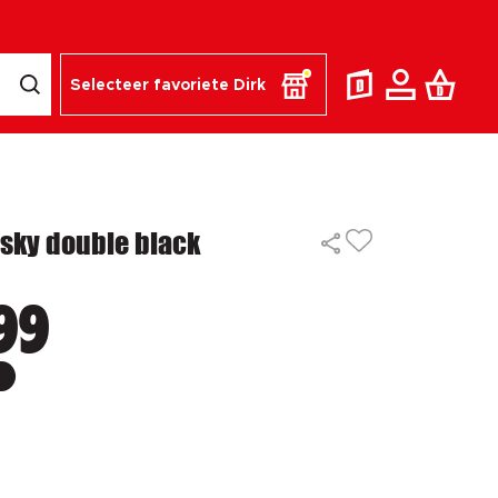
Selecteer favoriete Dirk
sky double black
99