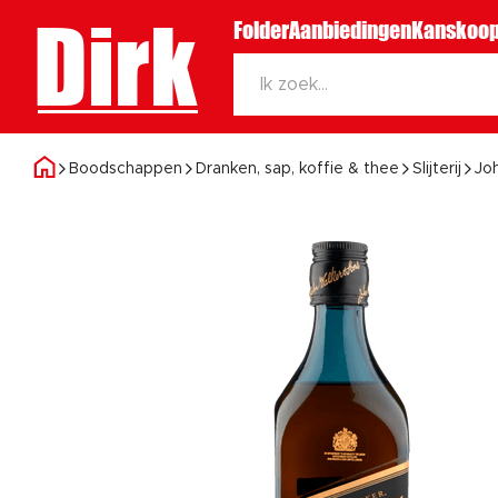
Dirk
Folder
Aanbiedingen
Kanskoop
Boodschappen
Dranken, sap, koffie & thee
Slijterij
Jo