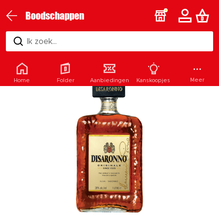
Boodschappen
Ik zoek...
Meer
Home
Folder
Aanbiedingen
Kanskoopjes