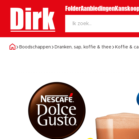
Dirk
Folder
Aanbiedingen
Kanskoop
Boodschappen
Dranken, sap, koffie & thee
Koffie & c