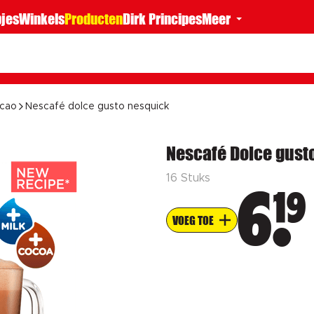
jes
Winkels
Producten
Dirk Principes
Meer
acao
Nescafé dolce gusto nesquick
Nescafé Dolce gust
16 Stuks
19
6
VOEG TOE