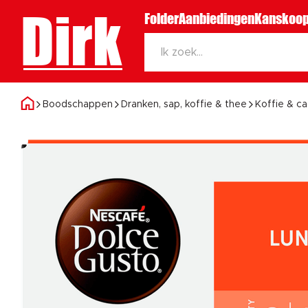
Dirk
Folder
Aanbiedingen
Kanskoop
Boodschappen
Dranken, sap, koffie & thee
Koffie & c