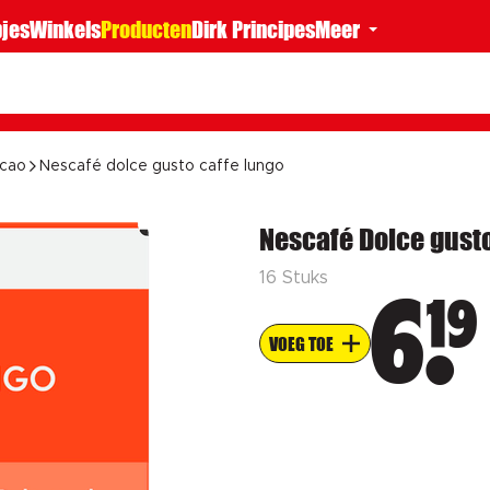
jes
Winkels
Producten
Dirk Principes
Meer
acao
Nescafé dolce gusto caffe lungo
Nescafé Dolce gusto
16 Stuks
19
6
VOEG TOE