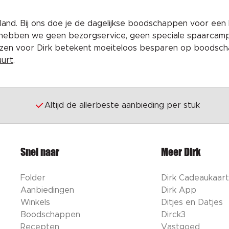
and. Bij ons doe je de dagelijkse boodschappen voor een 
 hebben we geen bezorgservice, geen speciale spaarcam
iezen voor Dirk betekent moeiteloos besparen op boodscha
uurt
.
Altijd de allerbeste aanbieding per stuk
Snel naar
Meer Dirk
Folder
Dirk Cadeaukaart
Aanbiedingen
Dirk App
Winkels
Ditjes en Datjes
Boodschappen
Dirck3
Recepten
Vastgoed