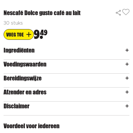
Nescafé Dolce gusto café au lait
30 stuks
9
49
VOEG TOE
Ingrediënten
Voedingswaarden
Bereidingswijze
Afzender en adres
Disclaimer
Voordeel voor iedereen