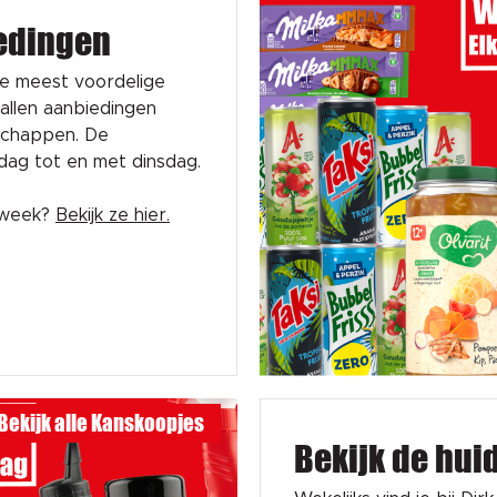
edingen
de meest voordelige
tallen aanbiedingen
schappen. De
sdag tot en met dinsdag.
e week?
Bekijk ze hier.
Bekijk alle Kanskoopjes
Bekijk de hui