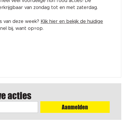
rk heel veel voordelige non food acties! De
 verkrijgbaar van zondag tot en met zaterdag.
es van deze week?
Klik hier en bekijk de huidige
el bij, want op=op.
we acties
Aanmelden