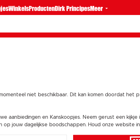
jes
Winkels
Producten
Dirk Principes
Meer
 momenteel niet beschikbaar. Dit kan komen doordat het pro
e aanbiedingen en Kanskoopjes. Neem gerust een kijkje i
en op jouw dagelijkse boodschappen. Houd onze website i