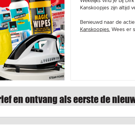
Wekelijks vind je bij Di
Kanskoopjes zijn altijd
Benieuwd naar de acti
Kanskoopjes.
Wees er sn
ief en ontvang als eerste de nieu