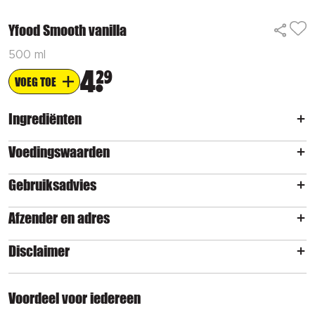
Yfood Smooth vanilla
500 ml
4
29
VOEG TOE
Ingrediënten
Voedingswaarden
Gebruiksadvies
Afzender en adres
Disclaimer
Voordeel voor iedereen