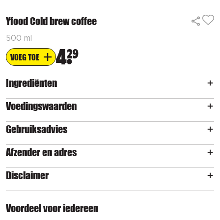
Yfood Cold brew coffee
500 ml
4
29
VOEG TOE
Ingrediënten
Voedingswaarden
Gebruiksadvies
Afzender en adres
Disclaimer
Voordeel voor iedereen