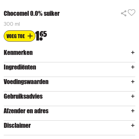
Chocomel 0.0% suiker
300 ml
1
65
VOEG TOE
Kenmerken
Ingrediënten
Voedingswaarden
Gebruiksadvies
Afzender en adres
Disclaimer