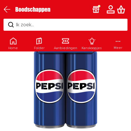
Boodschappen
Ik zoek...
Meer
Home
Folder
Aanbiedingen
Kanskoopjes