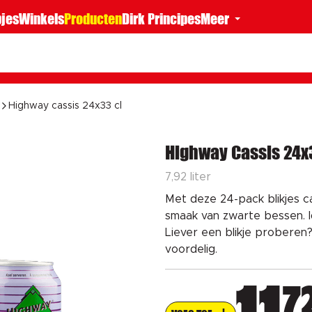
jes
Winkels
Producten
Dirk Principes
Meer
Highway cassis 24x33 cl
Highway Cassis 24x
7,92 liter
Met deze 24-pack blikjes ca
smaak van zwarte bessen. I
Liever een blikje proberen? 
voordelig.
7