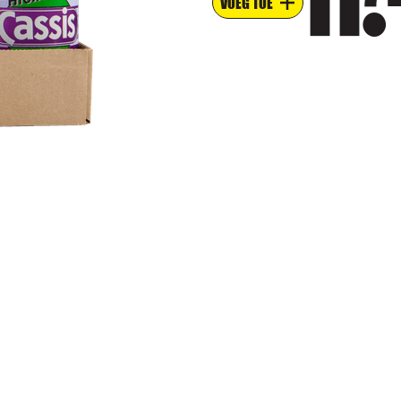
11
VOEG TOE