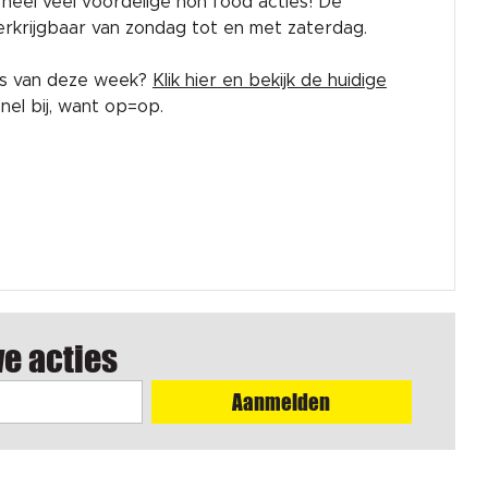
rk heel veel voordelige non food acties! De
 verkrijgbaar van zondag tot en met zaterdag.
es van deze week?
Klik hier en bekijk de huidige
el bij, want op=op.
we acties
Aanmelden