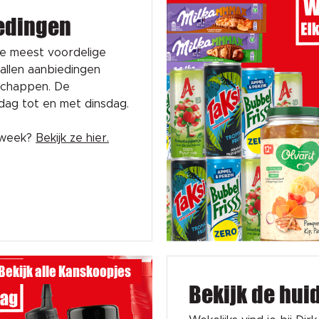
edingen
de meest voordelige
tallen aanbiedingen
schappen. De
sdag tot en met dinsdag.
e week?
Bekijk ze hier.
Bekijk alle Kanskoopjes
Bekijk de hui