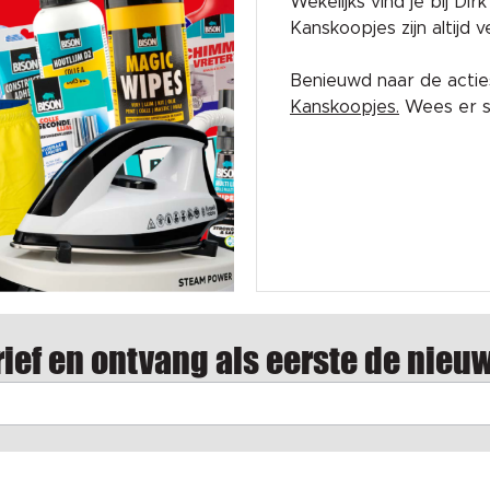
Wekelijks vind je bij Di
Kanskoopjes zijn altijd
Benieuwd naar de acti
Kanskoopjes.
Wees er sn
ief en ontvang als eerste de nieu