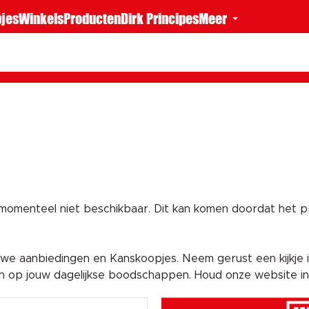
jes
Winkels
Producten
Dirk Principes
Meer
 momenteel niet beschikbaar. Dit kan komen doordat het pro
e aanbiedingen en Kanskoopjes. Neem gerust een kijkje i
en op jouw dagelijkse boodschappen. Houd onze website i