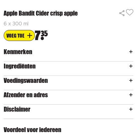
Apple Bandit Cider crisp apple
6 x 300 ml
7
35
VOEG TOE
Kenmerken
Ingrediënten
Voedingswaarden
Afzender en adres
Disclaimer
Voordeel voor iedereen