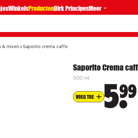
jes
Winkels
Producten
Dirk Principes
Meer
n & mixen
Saporito crema caffe
Saporito Crema caf
500 ml
99
5
VOEG TOE