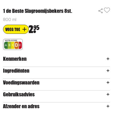
1 de Beste Slagroomijsbekers 8st.
800 ml
2
95
VOEG TOE
Kenmerken
Ingrediënten
Voedingswaarden
Gebruiksadvies
Afzender en adres