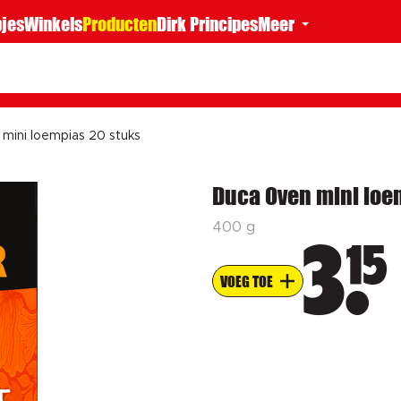
jes
Winkels
Producten
Dirk Principes
Meer
mini loempias 20 stuks
Duca Oven mini loe
400 g
15
3
VOEG TOE