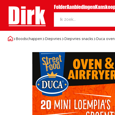
Dirk
Folder
Aanbiedingen
Kanskoop
Boodschappen
Diepvries
Diepvries snacks
Duca oven 