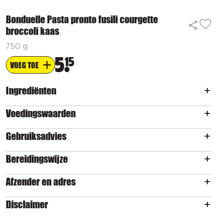
Bonduelle Pasta pronto fusili courgette
broccoli kaas
750 g
5
15
VOEG TOE
Ingrediënten
Voedingswaarden
Gebruiksadvies
Bereidingswijze
Afzender en adres
Disclaimer