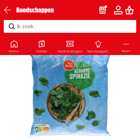
Boodschappen
Ik zoek...
Meer
Home
Folder
Aanbiedingen
Kanskoopjes