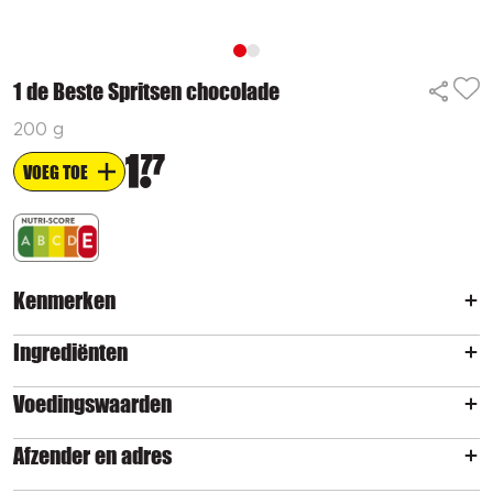
1 de Beste Spritsen chocolade
200 g
1
77
VOEG TOE
Kenmerken
Ingrediënten
Voedingswaarden
Afzender en adres