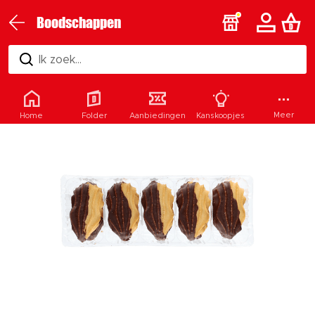
Boodschappen
Ik zoek...
Meer
Home
Folder
Aanbiedingen
Kanskoopjes