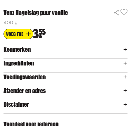
Venz Hagelslag puur vanille
400 g
3
55
VOEG TOE
Kenmerken
Ingrediënten
Voedingswaarden
Afzender en adres
Disclaimer
Voordeel voor iedereen