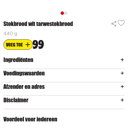
Stokbrood wit tarwestokbrood
440 g
99
VOEG TOE
Ingrediënten
Voedingswaarden
Afzender en adres
Disclaimer
Voordeel voor iedereen