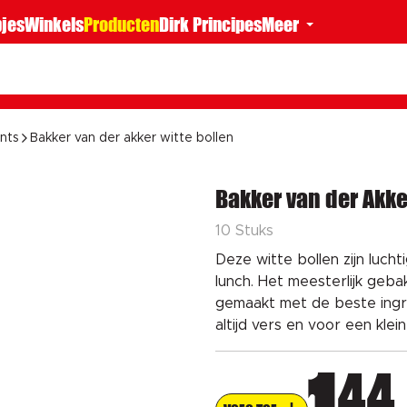
jes
Winkels
Producten
Dirk Principes
Meer
ants
Bakker van der akker witte bollen
Bakker van der Akke
10 Stuks
Deze witte bollen zijn lucht
lunch. Het meesterlijk geb
gemaakt met de beste ingred
altijd vers en voor een klei
44