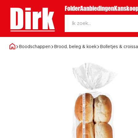
Dirk
Folder
Aanbiedingen
Kanskoop
Boodschappen
Brood, beleg & koek
Bolletjes & croiss