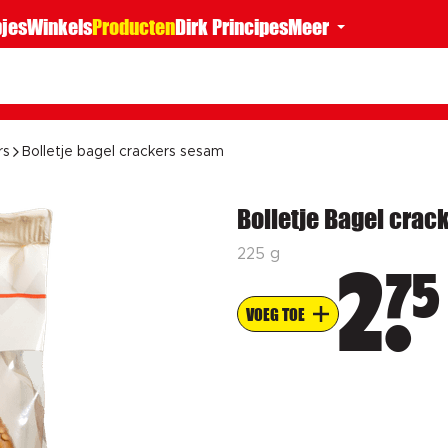
jes
Winkels
Producten
Dirk Principes
Meer
rs
Bolletje bagel crackers sesam
Bolletje Bagel crac
225 g
75
2
VOEG TOE