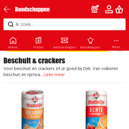
Boodschappen
Ik zoek...
Filters & categorieën
Meer
Home
Folder
Aanbiedingen
Kanskoopjes
Beschuit & crackers
Voor beschuit en crackers zit je goed bij Dirk. Van volkoren
beschuit en rijstwa...
Lees meer