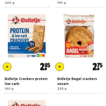
240 g
190 g
2
85
2
75
Bolletje Crackers protein
Bolletje Bagel crackers
low carb
sesam
190 g
225 g