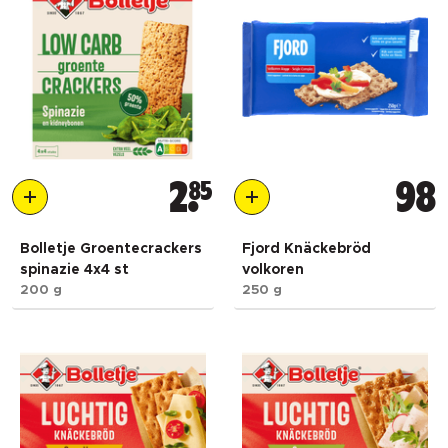
2
85
98
Bolletje Groentecrackers
Fjord Knäckebröd
spinazie 4x4 st
volkoren
200 g
250 g