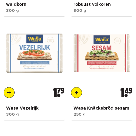
waldkorn
robuust volkoren
300 g
300 g
1
79
1
49
Wasa Vezelrijk
Wasa Knäckebröd sesam
300 g
250 g