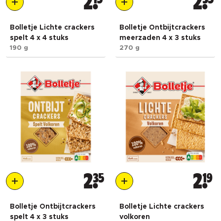
2
2
Bolletje Lichte crackers
Bolletje Ontbijtcrackers
spelt 4 x 4 stuks
meerzaden 4 x 3 stuks
190 g
270 g
2
35
2
19
Bolletje Ontbijtcrackers
Bolletje Lichte crackers
spelt 4 x 3 stuks
volkoren