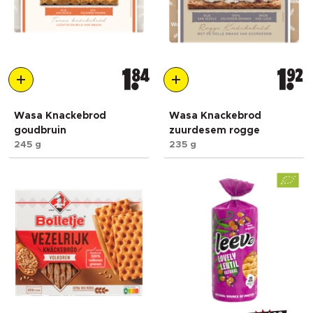
1
84
1
92
Wasa Knackebrod
Wasa Knackebrod
goudbruin
zuurdesem rogge
245 g
235 g