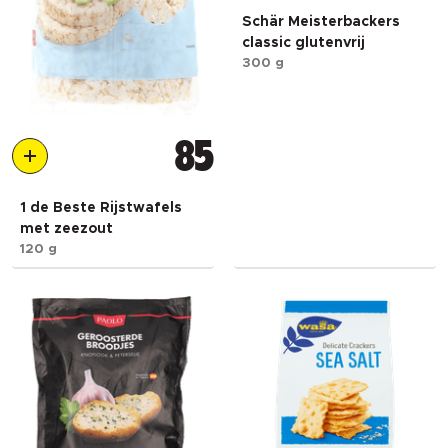
Schär Meisterbackers
classic glutenvrij
300 g
85
1 de Beste Rijstwafels
met zeezout
120 g