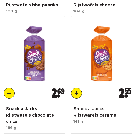
Rijstwafels bbq paprika
Rijstwafels cheese
103 g
104 g
2
69
2
55
Snack a Jacks
Snack a Jacks
Rijstwafels chocolate
Rijstwafels caramel
chips
141 g
166 g