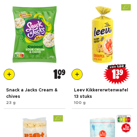
1.99
van
1
09
1
39
Snack a Jacks Cream &
Leev Kikkererwtenwafel
chives
13 stuks
23 g
100 g