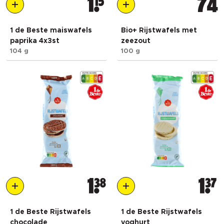
1
15
74
1 de Beste maiswafels
Bio+ Rijstwafels met
paprika 4x3st
zeezout
104 g
100 g
1
38
1
37
1 de Beste Rijstwafels
1 de Beste Rijstwafels
chocolade
yoghurt