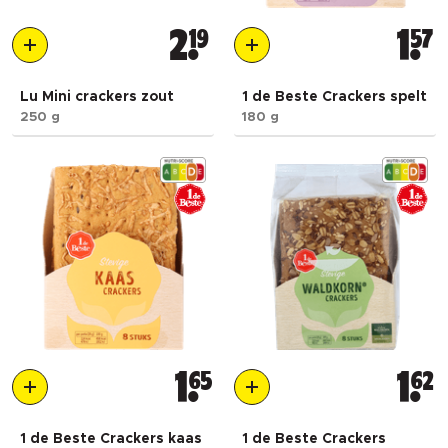
2
19
1
57
Lu Mini crackers zout
1 de Beste Crackers spelt
250 g
180 g
1
65
1
62
1 de Beste Crackers kaas
1 de Beste Crackers