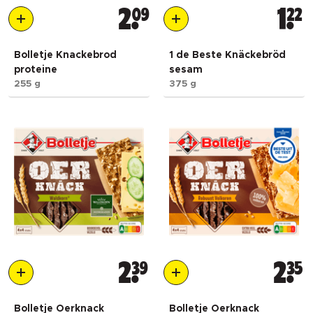
2
09
1
22
Bolletje Knackebrod
1 de Beste Knäckebröd
proteine
sesam
255 g
375 g
2
39
2
35
Bolletje Oerknack
Bolletje Oerknack