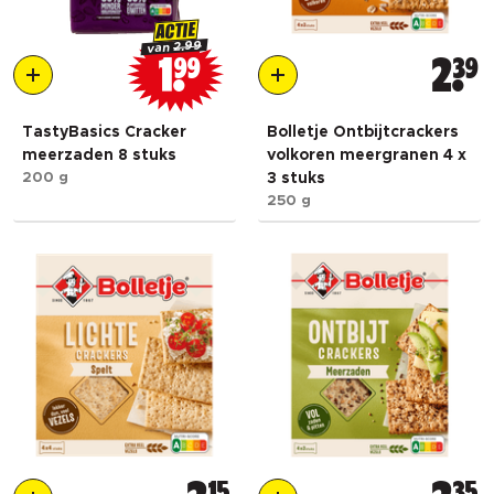
ACTIE
2.99
van
1
99
2
39
TastyBasics Cracker
Bolletje Ontbijtcrackers
meerzaden 8 stuks
volkoren meergranen 4 x
200 g
3 stuks
250 g
15
35