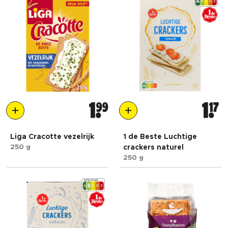
1
99
1
17
Liga Cracotte vezelrijk
1 de Beste Luchtige
250 g
crackers naturel
250 g