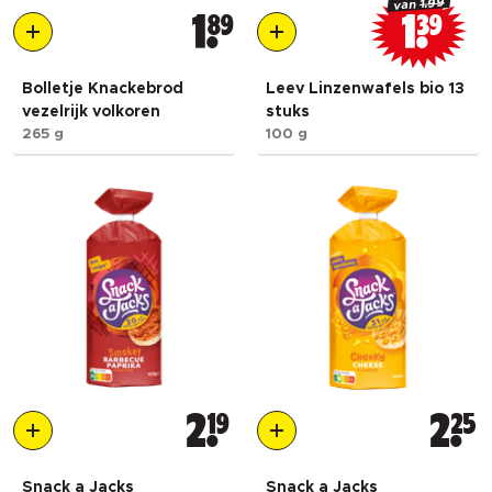
1.99
van
1
89
1
39
Bolletje Knackebrod
Leev Linzenwafels bio 13
vezelrijk volkoren
stuks
265 g
100 g
2
19
2
25
Snack a Jacks
Snack a Jacks