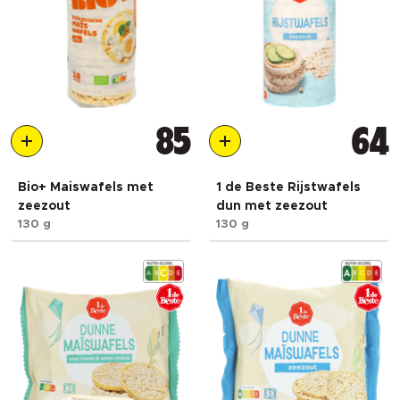
85
64
Bio+ Maiswafels met
1 de Beste Rijstwafels
zeezout
dun met zeezout
130 g
130 g