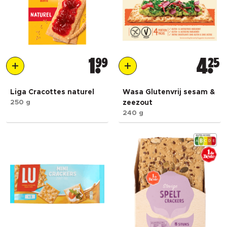
1
99
4
25
Liga Cracottes naturel
Wasa Glutenvrij sesam &
250 g
zeezout
240 g