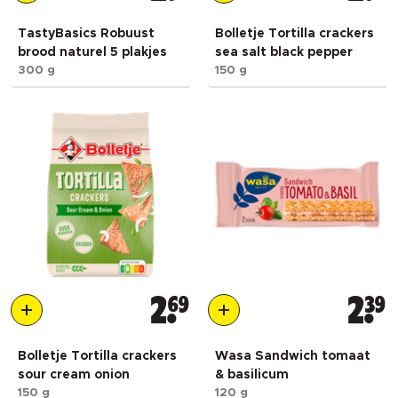
TastyBasics Robuust
Bolletje Tortilla crackers
brood naturel 5 plakjes
sea salt black pepper
300 g
150 g
2
69
2
39
Bolletje Tortilla crackers
Wasa Sandwich tomaat
sour cream onion
& basilicum
150 g
120 g