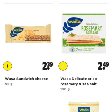
2
39
2
49
Wasa Sandwich cheese
Wasa Delicate crisp
96 g
rosemary & sea salt
190 g