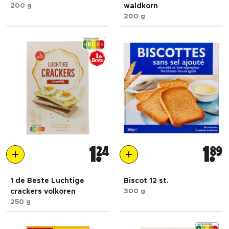
200 g
waldkorn
200 g
1
24
1
89
1 de Beste Luchtige
Biscot 12 st.
crackers volkoren
300 g
250 g