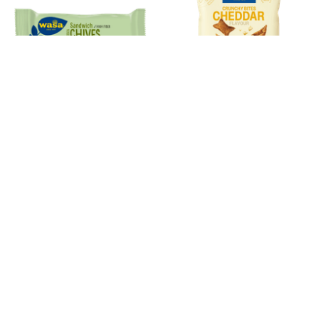
2
35
2
29
Wasa Sandwich cream
Wasa Crunchy bites
cheese & chives 3 stuks
cheddar
93 g
100 g
Op Dirk kun je rekenen!