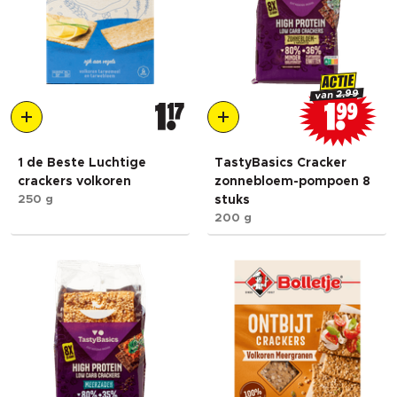
ACTIE
2.99
van
1
17
1
99
1 de Beste Luchtige
TastyBasics Cracker
crackers volkoren
zonnebloem-pompoen 8
250 g
stuks
200 g