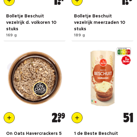
1
1
Bolletje Beschuit
Bolletje Beschuit
vezelrijk d. volkoren 10
vezelrijk meerzaden 10
stuks
stuks
169 g
189 g
2
99
51
On Oats Havercrackers 5
1 de Beste Beschuit