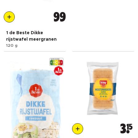
99
1 de Beste Dikke
rijstwafel meergranen
120 g
3
15