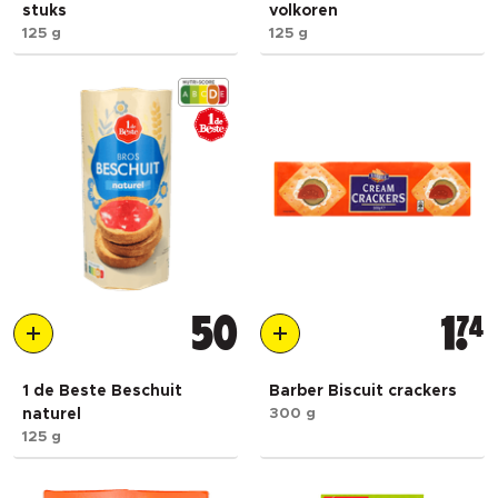
stuks
volkoren
125 g
125 g
50
1
74
1 de Beste Beschuit
Barber Biscuit crackers
naturel
300 g
125 g