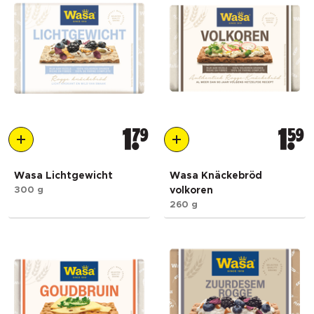
1
79
1
59
Wasa Lichtgewicht
Wasa Knäckebröd
300 g
volkoren
260 g