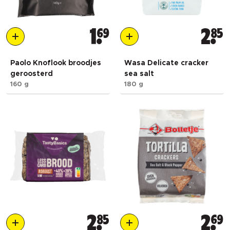
1
69
2
85
Paolo Knoflook broodjes
Wasa Delicate cracker
geroosterd
sea salt
160 g
180 g
2
85
2
69