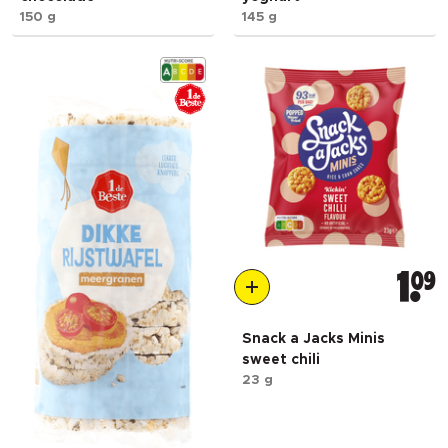
150 g
145 g
1
09
Snack a Jacks Minis
sweet chili
23 g