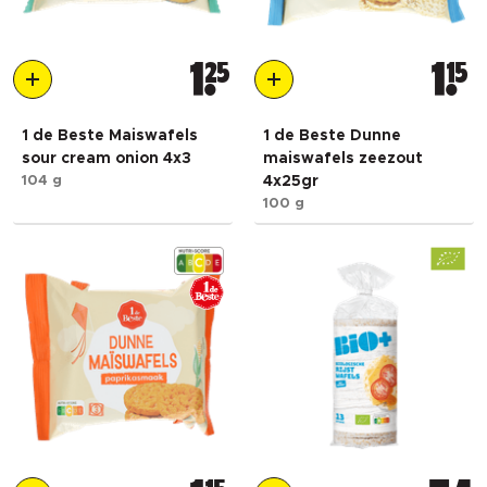
1
25
1
15
1 de Beste Maiswafels
1 de Beste Dunne
sour cream onion 4x3
maiswafels zeezout
104 g
4x25gr
100 g