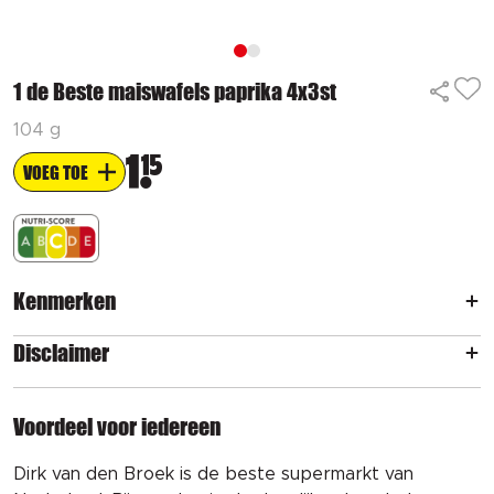
1 de Beste maiswafels paprika 4x3st
104 g
1
15
VOEG TOE
Kenmerken
Disclaimer
Voordeel voor iedereen
Dirk van den Broek is de beste supermarkt van