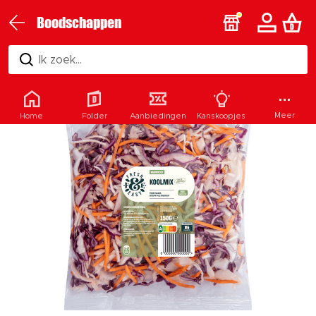
Boodschappen
Ik zoek...
Meer
Home
Folder
Aanbiedingen
Kanskoopjes