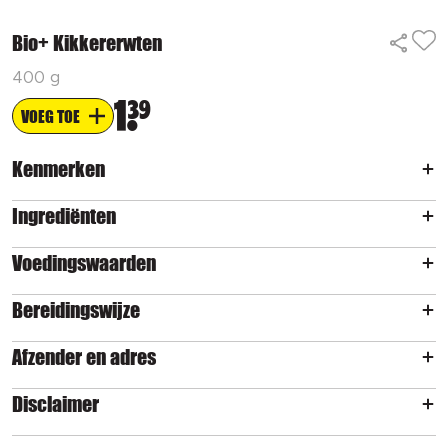
Bio+ Kikkererwten
400 g
1
39
VOEG TOE
Kenmerken
Ingrediënten
Voedingswaarden
Bereidingswijze
Afzender en adres
Disclaimer