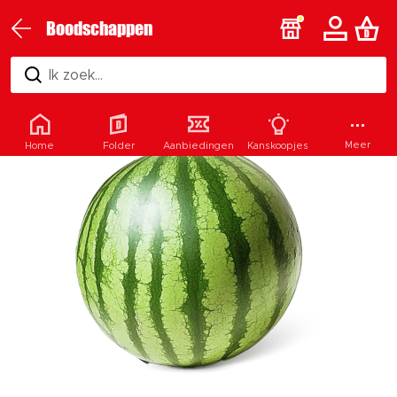
Boodschappen
Ik zoek...
Meer
Home
Folder
Aanbiedingen
Kanskoopjes