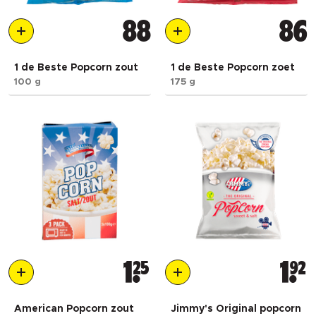
88
86
1 de Beste Popcorn zout
1 de Beste Popcorn zoet
100 g
175 g
1
25
1
92
American Popcorn zout
Jimmy's Original popcorn