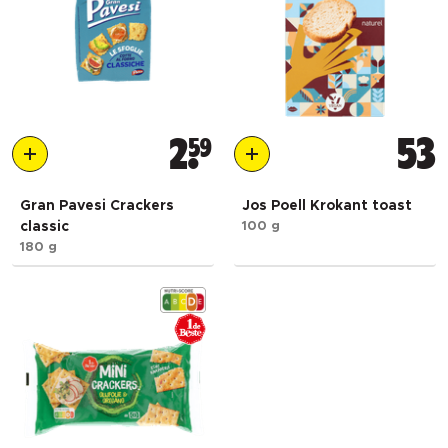
2
59
53
Gran Pavesi Crackers
Jos Poell Krokant toast
classic
100 g
180 g