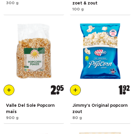
300 g
zoet & zout
100 g
2
05
1
92
Valle Del Sole Popcorn
Jimmy's Original popcorn
maïs
zout
900 g
80 g