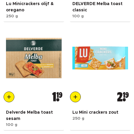
Lu Minicrackers olijf &
DELVERDE Melba toast
oregano
classic
250 g
100 g
1
19
2
19
Delverde Melba toast
Lu Mini crackers zout
sesam
250 g
100 g