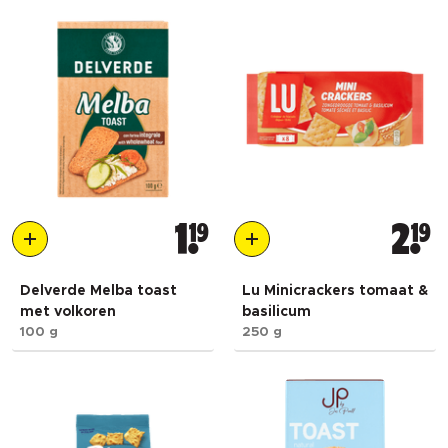
1
19
2
19
Delverde Melba toast
Lu Minicrackers tomaat &
met volkoren
basilicum
100 g
250 g