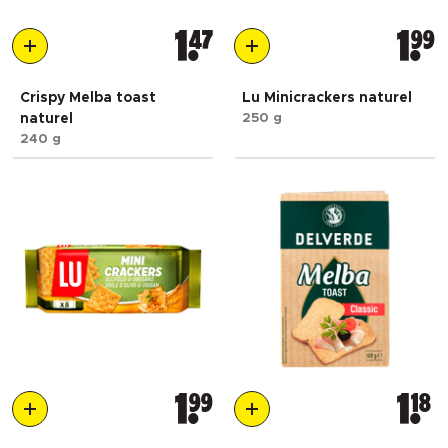
1
47
1
99
Crispy Melba toast
Lu Minicrackers naturel
naturel
250 g
240 g
1
99
1
18