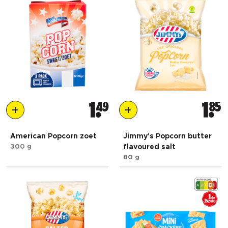
1
49
1
85
American Popcorn zoet
Jimmy's Popcorn butter
300 g
flavoured salt
80 g