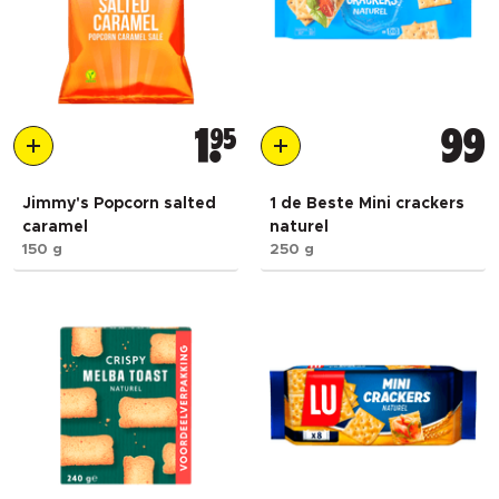
1
95
99
Jimmy's Popcorn salted
1 de Beste Mini crackers
caramel
naturel
150 g
250 g