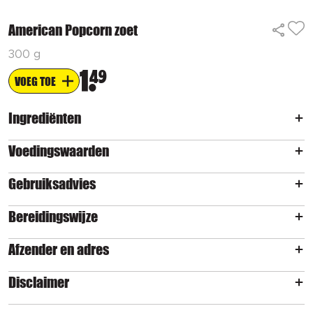
American Popcorn zoet
300 g
1
49
VOEG TOE
Ingrediënten
Voedingswaarden
Gebruiksadvies
Bereidingswijze
Afzender en adres
Disclaimer