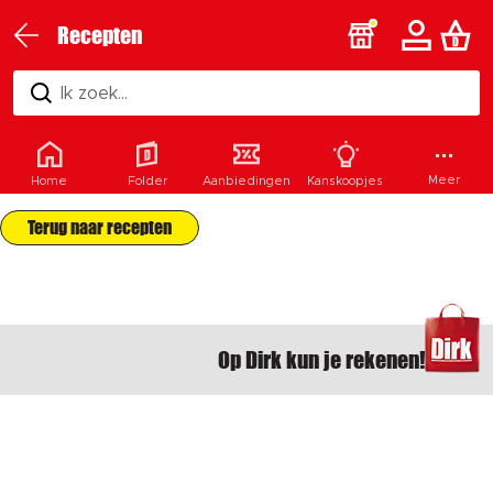
Recepten
Ik zoek...
Recept niet gevonden
Meer
Home
Folder
Aanbiedingen
Kanskoopjes
Terug naar recepten
Op Dirk kun je rekenen!