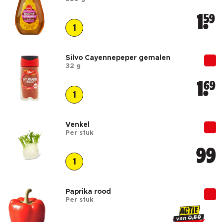
1
59
1
Silvo Cayennepeper gemalen
32 g
1
69
1
Venkel
Per stuk
99
1
Paprika rood
Per stuk
ACTIE
0.89
van