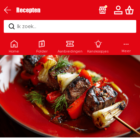
Recepten
Ik zoek...
Hollands
4 pers.
20 min.
Meer
Home
Folder
Aanbiedingen
Kanskoopjes