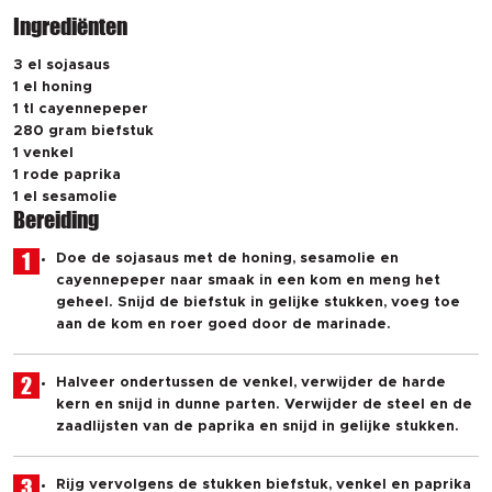
Ingrediënten
3 el sojasaus
1 el honing
1 tl cayennepeper
280 gram biefstuk
1 venkel
1 rode paprika
1 el sesamolie
Bereiding
1
Doe de sojasaus met de honing, sesamolie en
cayennepeper naar smaak in een kom en meng het
geheel. Snijd de biefstuk in gelijke stukken, voeg toe
aan de kom en roer goed door de marinade.
2
Halveer ondertussen de venkel, verwijder de harde
kern en snijd in dunne parten. Verwijder de steel en de
zaadlijsten van de paprika en snijd in gelijke stukken.
3
Rijg vervolgens de stukken biefstuk, venkel en paprika