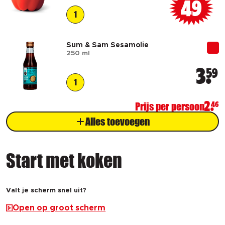
49
1
Sum & Sam Sesamolie
250 ml
3
59
1
Prijs per persoon
2
46
Alles toevoegen
Start met koken
Valt je scherm snel uit?
Open op groot scherm