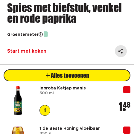
Spies met biefstuk, venkel
en rode paprika
Groentemeter
Start met koken
Alles toevoegen
Inproba Ketjap manis
500 ml
1
48
1
1 de Beste Honing vloeibaar
350 g