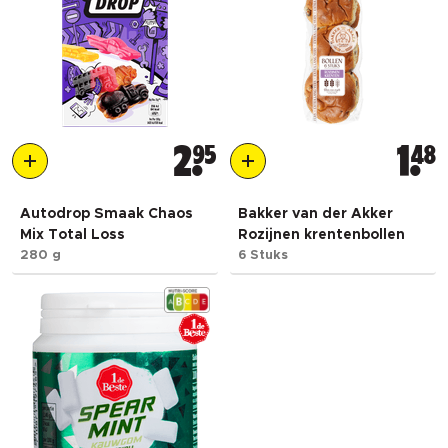
2
95
1
48
Autodrop Smaak Chaos
Bakker van der Akker
Mix Total Loss
Rozijnen krentenbollen
280 g
6 Stuks