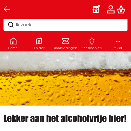
Ik zoek...
Meer
Home
Folder
Aanbiedingen
Kanskoopjes
Lekker aan het alcoholvrije bier!