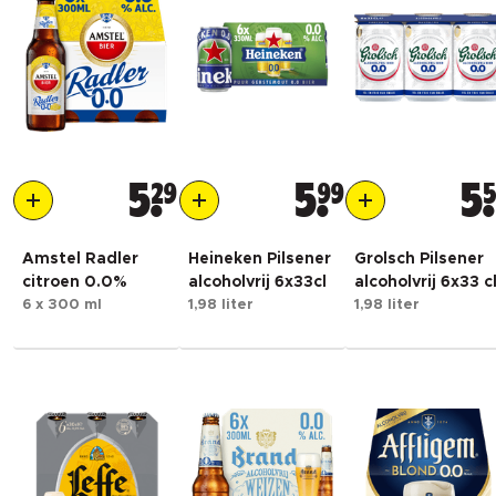
5
29
5
99
5
Amstel Radler
Heineken Pilsener
Grolsch Pilsener
citroen 0.0%
alcoholvrij 6x33cl
alcoholvrij 6x33 c
6 x 300 ml
1,98 liter
1,98 liter