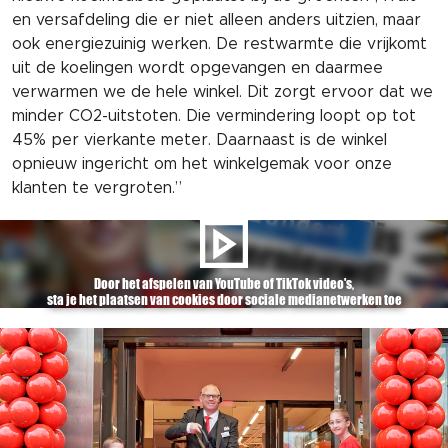
en versafdeling die er niet alleen anders uitzien, maar
ook energiezuinig werken. De restwarmte die vrijkomt
uit de koelingen wordt opgevangen en daarmee
verwarmen we de hele winkel. Dit zorgt ervoor dat we
minder CO2-uitstoten. Die vermindering loopt op tot
45% per vierkante meter. Daarnaast is de winkel
opnieuw ingericht om het winkelgemak voor onze
klanten te vergroten.”
Door het afspelen van YouTube of TikTok video's,
sta je het plaatsen van cookies door sociale medianetwerken toe