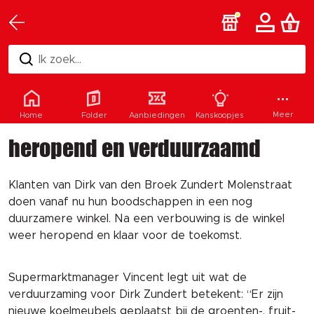
Ik zoek...
Dirk Zundert Molenstraat
Meer
Home
Folder
Aanbiedingen
Kanskoopjes
heropend en verduurzaamd
Klanten van Dirk van den
Broek Zundert Molenstraat
doen v
anaf nu hun boodschappen in een nog
duurzamere winkel. Na een verbouwing is de winkel
weer heropend en klaar voor de toekomst.
Supermar
ktmanager Vincent legt u
it wat de
verduurzami
ng voor Dirk Zundert betek
ent: “Er zijn
nieuwe koelmeubels geplaatst bij de groenten-, fruit-