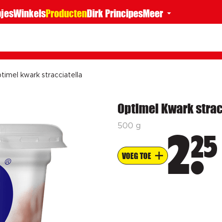
jes
Winkels
Producten
Dirk Principes
Meer
timel kwark stracciatella
Optimel Kwark strac
500 g
25
2
VOEG TOE