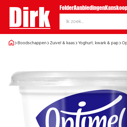
Dirk
Folder
Aanbiedingen
Kanskoop
Boodschappen
Zuivel & kaas
Yoghurt, kwark & pap
Op