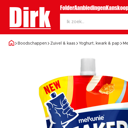
Dirk
Folder
Aanbiedingen
Kanskoop
Boodschappen
Zuivel & kaas
Yoghurt, kwark & pap
Me