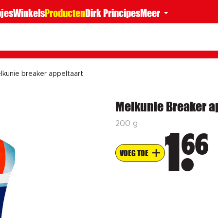
jes
Winkels
Producten
Dirk Principes
Meer
lkunie breaker appeltaart
Melkunie Breaker a
200 g
66
1
VOEG TOE