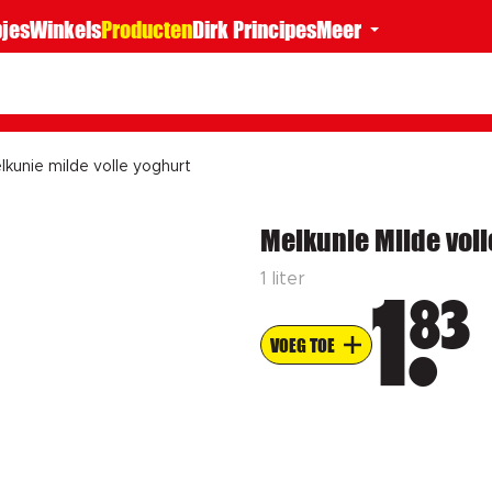
jes
Winkels
Producten
Dirk Principes
Meer
lkunie milde volle yoghurt
Melkunie Milde voll
1 liter
83
1
VOEG TOE