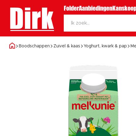
Dirk
Folder
Aanbiedingen
Kanskoop
Boodschappen
Zuivel & kaas
Yoghurt, kwark & pap
Me