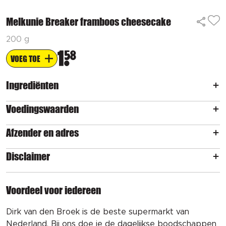
Melkunie Breaker framboos cheesecake
200 g
1
58
VOEG TOE
Ingrediënten
Voedingswaarden
Afzender en adres
Disclaimer
Voordeel voor iedereen
Dirk van den Broek is de beste supermarkt van
Nederland. Bij ons doe je de dagelijkse boodschappen