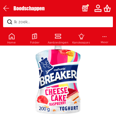
Boodschappen
Ik zoek...
Meer
Home
Folder
Aanbiedingen
Kanskoopjes