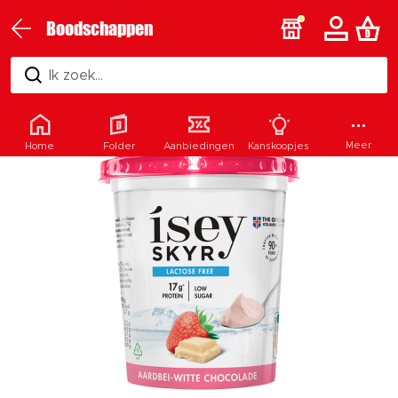
Boodschappen
Ik zoek...
Meer
Home
Folder
Aanbiedingen
Kanskoopjes