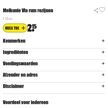
Melkunie Vla rum rozijnen
1 liter
2
15
VOEG TOE
Kenmerken
Ingrediënten
Voedingswaarden
Afzender en adres
Disclaimer
Voordeel voor iedereen