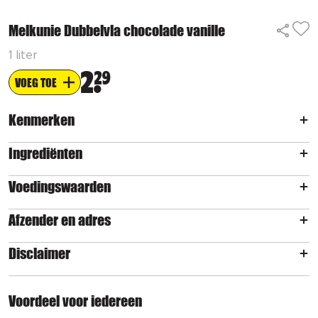
Melkunie Dubbelvla chocolade vanille
1 liter
2
29
VOEG TOE
Kenmerken
Ingrediënten
Voedingswaarden
Afzender en adres
Disclaimer
Voordeel voor iedereen