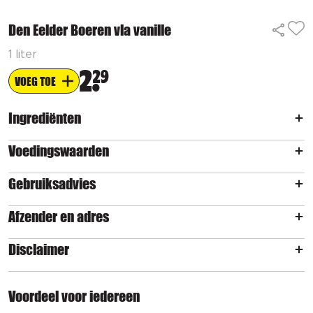
Den Eelder Boeren vla vanille
1 liter
2
29
VOEG TOE
Ingrediënten
Voedingswaarden
Gebruiksadvies
Afzender en adres
Disclaimer
Voordeel voor iedereen