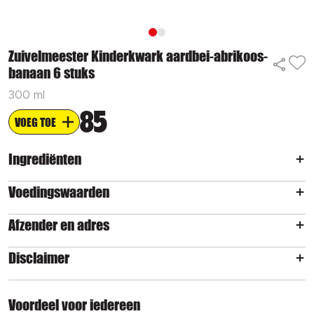
Zuivelmeester Kinderkwark aardbei-abrikoos-
banaan 6 stuks
300 ml
85
VOEG TOE
Ingrediënten
Voedingswaarden
Afzender en adres
Disclaimer
Voordeel voor iedereen